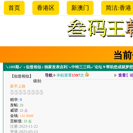
首页
香港区
新澳门
简洁:香港
当前
↘189期↙♀似曾相似♀独家发表吉利↘中特三三码↙论坛￥帮助您成就梦想
导航
本帖查看
1597
次
查看〖
【似曾相似】
级别:
新手上路
精华:
0
发帖:
22
威望:
22 点
金钱:
142 RMB
贡献值:
22 点
注册:2023-11-22
登录:2025-05-15