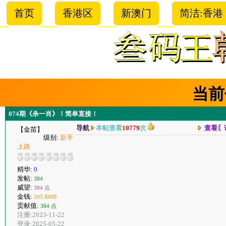
首页
香港区
新澳门
简洁:香港
当前
074期《杀一肖》！简单直接！
导航
本帖查看
10779
次
查看〖
【金苗】
级别:
新手
上路
精华:
0
发帖:
384
威望:
384 点
金钱:
205 RMB
贡献值:
384 点
注册:2023-11-22
登录:2025-05-22