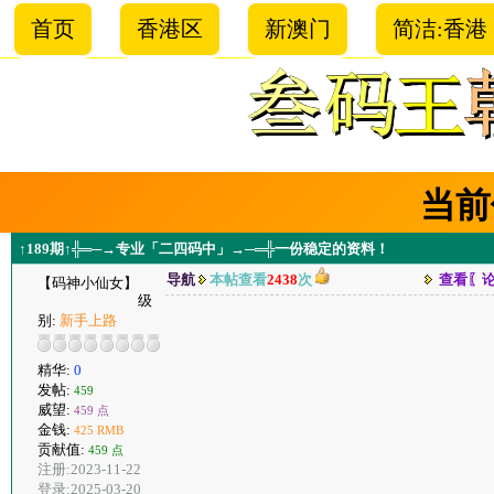
首页
香港区
新澳门
简洁:香港
当前
↑189期↑╬═─→专业「二四码中」→─═╬一份稳定的资料！
导航
本帖查看
2438
次
查看〖
【码神小仙女】
级
别:
新手上路
精华:
0
发帖:
459
威望:
459 点
金钱:
425 RMB
贡献值:
459 点
注册:2023-11-22
登录:2025-03-20