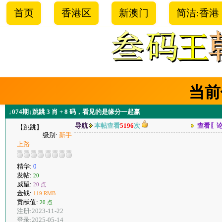
首页
香港区
新澳门
简洁:香港
当前
↓074期↓跳跳 3 肖 + 8 码，看见的是缘分一起赢
导航
本帖查看
5196
次
查看〖
【跳跳】
级别:
新手
上路
精华:
0
发帖:
20
威望:
20 点
金钱:
119 RMB
贡献值:
20 点
注册:2023-11-22
登录:2025-05-14