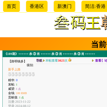
首页
香港区
新澳门
简洁:香港
当前
《189期》++++++ 杀 ③ 肖 ++++++ 杀 ③ 肖 ++++++ 杀 ③ 肖 ++++++
导航
本帖查看
3023
次
查看〖
【路明钱多】
级别:
新手上路
精华:
0
发帖:
1
威望:
1 点
金钱:
180 RMB
贡献值:
1 点
注册:2023-11-22
登录:2024-08-12