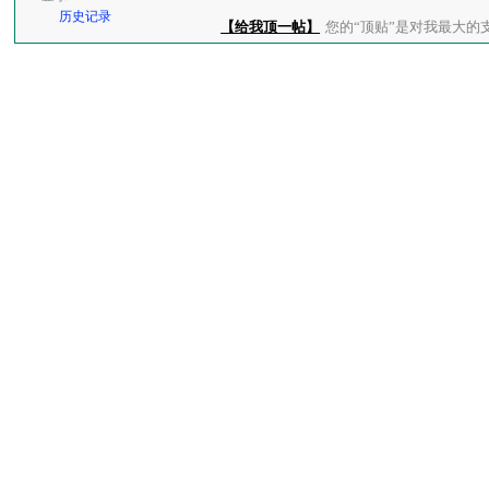
历史记录
【给我顶一帖】
您的“顶贴”是对我最大的支持