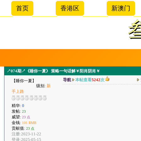
首页
香港区
新澳门
↗074期↗《睡你一夏》 策略一句话解￥阳肖阴肖￥
导航
本帖查看
5242
次
【睡你一夏】
级别:
新
手上路
精华:
0
发帖:
23
威望:
23 点
金钱:
101 RMB
贡献值:
23 点
注册:2023-11-22
登录:2025-05-15