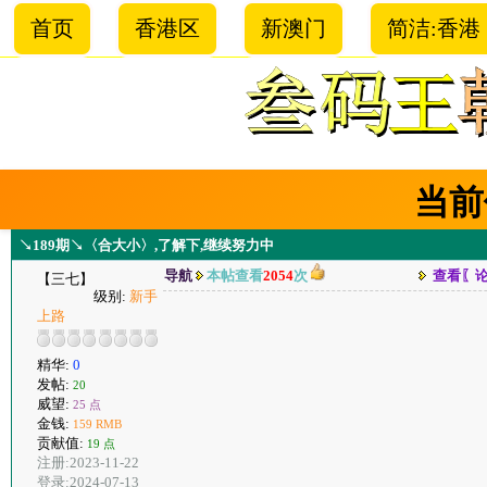
首页
香港区
新澳门
简洁:香港
当前
↘189期↘〈合大小〉,了解下,继续努力中
导航
本帖查看
2054
次
查看〖
【三七】
级别:
新手
上路
精华:
0
发帖:
20
威望:
25 点
金钱:
159 RMB
贡献值:
19 点
注册:2023-11-22
登录:2024-07-13