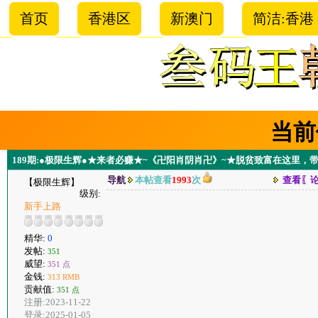
首页
香港区
新澳门
简洁:香港
当前
189期:●极限生辉●★来者必赚★~《卍阳肖阴肖卍》~★脱贫致富在这里，
导航
本帖查看
1993
次
查看〖
【极限生辉】
级别:
新手上路
精华:
0
发帖:
351
威望:
351 点
金钱:
313 RMB
贡献值:
351 点
注册:2023-11-22
登录:2025-01-05