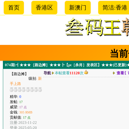
首页
香港区
新澳门
简洁:香港
当前
074期:┫★★★［路边摊］★★★┣【pt［杀肖］发表区】★★★{己更新}
导航
本帖查看
11120
次
查看〖
【路边摊】
级别:
新
手上路
精华:
0
发帖:
17
威望:
17 点
金钱:
305 RMB
贡献值:
17 点
注册:2023-11-22
登录:2025-05-20