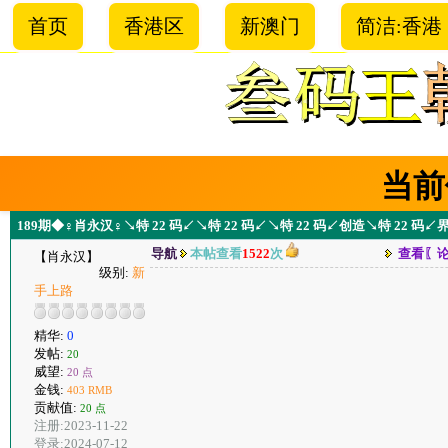
首页
香港区
新澳门
简洁:香港
当前
189期◆♀肖永汉♀↘特 22 码↙↘特 22 码↙↘特 22 码↙创造↘特 22 
导航
本帖查看
1522
次
查看〖
【肖永汉】
级别:
新
手上路
精华:
0
发帖:
20
威望:
20 点
金钱:
403 RMB
贡献值:
20 点
注册:2023-11-22
登录:2024-07-12