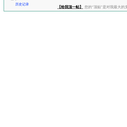
历史记录
【给我顶一帖】
您的“顶贴”是对我最大的支持