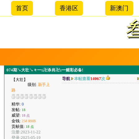
首页
香港区
新澳门
074期↘大壮↘々━≤卍杀肖卍≥━赌彩必备!
导航
本帖查看
14067
次
【大壮】
级别:
新手上
路
精华:
0
发帖:
18
威望:
18 点
金钱:
258 RMB
贡献值:
18 点
注册:2023-11-22
登录:2025-05-19