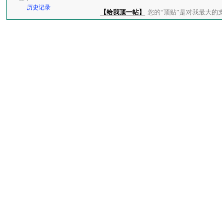
历史记录
【给我顶一帖】
您的“顶贴”是对我最大的支持