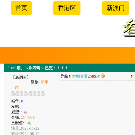
首页
香港区
新澳门
「189期」↘杀四码↘ 已更！！！！
导航
本帖查看
2505
次
【底调哥】
级别:
新手
上路
精华:
0
发帖:
1
威望:
1 点
金钱:
204 RMB
贡献值:
1 点
注册:2023-11-22
登录:2024-08-12